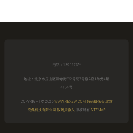
电话：1394573**
地址：北京市房山区洪寺街甲2号院7号楼A座1单元4层
4154号
COPYRIGHT © 2026
WWW.REXZW.COM
数码摄像头
北京
克佩科技有限公司
数码摄像头
版权所有
SITEMAP