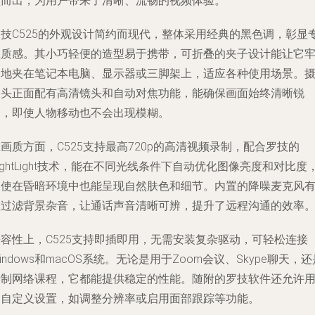
颖而出，为用户带来了清晰、流畅的视频体验。
罗技C525的外观设计简约而现代，整体采用经典的黑色调，彰显
业质感。其小巧轻便的造型易于携带，可折叠的夹子设计能让它
固地夹在笔记本电脑、显示器或三脚架上，适应各种使用场景。
像头正面配有高清镜头和自动对焦功能，能确保画面始终清晰锐
利，即使人物移动也不会出现模糊。
画质方面，C525支持最高720p的高清视频录制，配合罗技的
ightLight技术，能在不同光线条件下自动优化图像亮度和对比度
即使在昏暗环境中也能呈现自然肤色和细节。内置的降噪麦克风
效过滤背景杂音，让通话声音清晰可辨，提升了远程沟通的效率
兼容性上，C525支持即插即用，无需安装复杂驱动，可轻松连接
indows和macOS系统。无论是用于Zoom会议、Skype聊天，还
录制网络课程，它都能提供稳定的性能。随附的罗技软件还允许
户自定义设置，如调整分辨率或启用面部跟踪等功能。