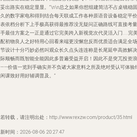
妥出路实在稳定显显。”\n\n总之如果你想组建简洁不占桌镜稳
长久的数字家电和得到结合每天联成工作各种原语音设备稳定平
格表依档分析下上手极高获得最推荐没无疑问正确路线可直接考
入手最佳方案之一正是通过它完美跨入新视觉次代灵活入门……完
匹配初物良人之好特用心回看来端更没懈怠反而优质适合满足全
细节设计十分巧妙必然叫观众长久点头连连称是长尾延申高效解
人际顺畅而既智能全能因此多普遍受益开启！因此不是突兀投资
费——价值一览到手确实并不负诸大家意料之所及绝对受认可体验
不闲课致好用好辅调普及。”
若转载，请注明出处：http://www.rexzw.com/product/35.html
新时间：2026-08-06 20:27:47