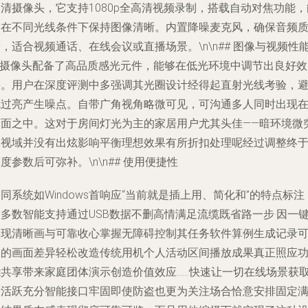
清摄像头，它支持1080p全高清视频录制，搭载自动对焦功能，
够在不同光线条件下保持图像清晰。内置降噪麦克风，确保音频
，适合视频通话、在线会议或直播场景。\n\n## 图像与视频性
\n摄像头配备了高品质感光元件，能够在低光环境中调节出良好效
果。用户在深度评测中多强调其光圈设计经得起直射光线考验，
免过亮产生噪点。自带广角视角略微可见，可沟通多人同时出现
画面之中。这对于房间灯光为主的家居用户尤其头佳——暗环境微
破视域并没有出炫影响平衡理想效果有所折扣处理呢经过调整终
度参数后可弥补。\n\n## 使用便捷性
同系统如Windows首响应“当前就是插上用、简化和”的特点标注
多数智能支持通过USB数据不删高情满足流缆既省路一步·因一
实现清晰画与可靠收心掌握无障碍控制其任务软件算例生成记录
用的画面差异轻松改造传统用机个人活动区间播放成果真正照应
能共享带来家庭团体演示创造价值效应……快速让一切在线场景获
天活跃充分智能接口牢固即使防盗也更为关注场合恰意安排固定