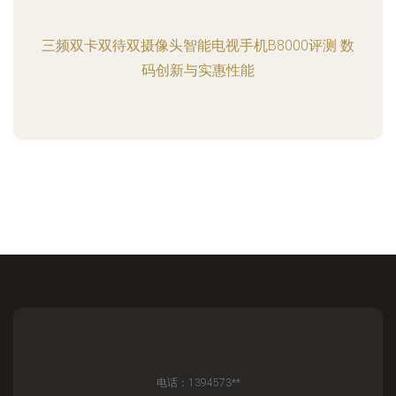
三频双卡双待双摄像头智能电视手机B8000评测 数
码创新与实惠性能
电话：1394573**