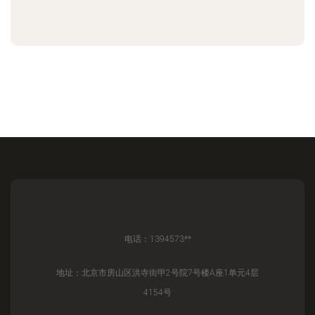
电话：1394573**
地址：北京市房山区洪寺街甲2号院7号楼A座1单元4层
4154号