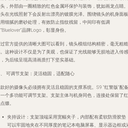
镜头，外部由一圈精致的红色金属环保护与装饰，犹如画龙点睛
镜头在光线照射下会反射出漂亮的镀膜光泽。围绕镜头的机身面
采用细腻的磨砂处理，有效防止指纹残留，中间印有低调
"Bluelover"品牌Logo，彰显身份。
通过官方提供的清晰大图可以看到，镜头模组结构精密，毫无粗
感。这种设计不仅是为了美观，也保证了光线能够无损地进入传
器，为后续呈现高清画质打下坚实基础。
三、 可调节支架：灵活稳固，适配随心
款好的摄像头必须拥有灵活且稳固的支撑系统。S9 "红警版"配
了一个多功能可调节支架。支架主体与机身同色，连接处保留了
色点缀。
夹持设计
：支架顶端采用宽幅夹子，内部配有柔软防滑胶垫
可以牢固地夹在不同厚度的笔记本电脑屏幕、显示器边框或