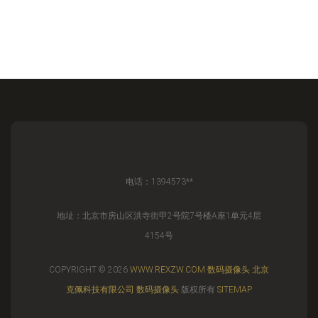
电话：1394573**
地址：北京市房山区洪寺街甲2号院7号楼A座1单元4层
4154号
COPYRIGHT © 2026
WWW.REXZW.COM
数码摄像头
北京
克佩科技有限公司
数码摄像头
版权所有
SITEMAP