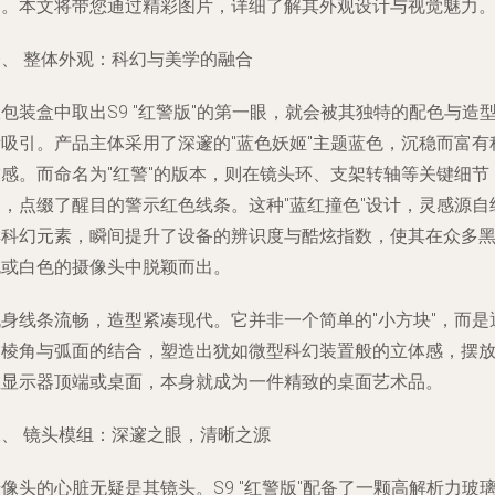
备。本文将带您通过精彩图片，详细了解其外观设计与视觉魅力
一、 整体外观：科幻与美学的融合
包装盒中取出S9 "红警版"的第一眼，就会被其独特的配色与造
所吸引。产品主体采用了深邃的"蓝色妖姬"主题蓝色，沉稳而富有
技感。而命名为"红警"的版本，则在镜头环、支架转轴等关键细节
处，点缀了醒目的警示红色线条。这种"蓝红撞色"设计，灵感源自
典科幻元素，瞬间提升了设备的辨识度与酷炫指数，使其在众多
色或白色的摄像头中脱颖而出。
机身线条流畅，造型紧凑现代。它并非一个简单的"小方块"，而是
过棱角与弧面的结合，塑造出犹如微型科幻装置般的立体感，摆
在显示器顶端或桌面，本身就成为一件精致的桌面艺术品。
二、 镜头模组：深邃之眼，清晰之源
像头的心脏无疑是其镜头。S9 "红警版"配备了一颗高解析力玻