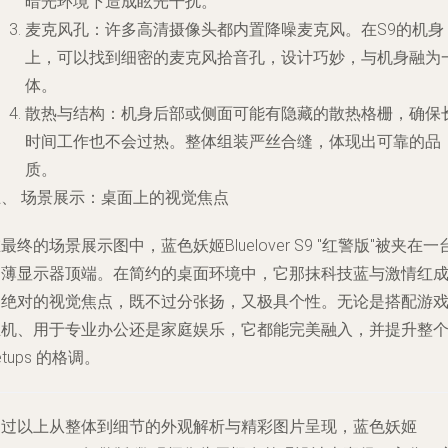
暗光环境下造成眩光干扰。
麦克风孔
：许多高清摄像头都内置降噪麦克风。在S9的机身
上，可以找到细密的麦克风拾音孔，设计巧妙，与机身融为
体。
散热与结构
：机身后部或侧面可能有隐藏的散热格栅，确保
时间工作也不会过热。整体组装严丝合缝，体现出可靠的品
质。
五、 场景展示：桌面上的视觉焦点
最终的场景展示图中，蓝色妖姬Bluelover S9 "红警版"被夹在一
超薄显示器顶端。在简约的桌面环境中，它那抹科技蓝与激情红
为绝对的视觉焦点，既不过分张扬，又极具个性。无论是搭配游
主机、用于专业办公还是家庭娱乐，它都能完美融入，并提升整
etups 的格调。
通过以上从整体到细节的外观解析与精彩图片呈现，蓝色妖姬